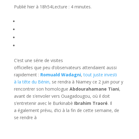
Publié hier à 18h54
Lecture : 4 minutes.
C’est une série de visites
officielles
que
peu
d’observateurs
attendaient aussi
rapidement :
Romuald Wadagni
,
tout juste investi
à
la
tête du Bénin,
se rendra à
Niamey
ce 2 juin pour y
rencontrer
son
homologue
Abdourahamane Tiani
,
avant de s’envoler
vers
Ouagadougou, où il doit
s’entretenir
avec
le Burkinabè
Ibrahim Traoré
. Il
a
également
prévu, d’ici à la fin
de
cette semaine, de
se
rendre
à